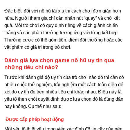
Đặc biệt, đối với nổ hũ tài xỉu thì cách chơi đơn giản hơn
nữa. Người tham gia chỉ cần nhấn nút “quay” và chờ kết
quả. Mỗi trò chơi có quy định riêng về cách giành chiến
thắng và các phần thưởng tương ứng với từng kết hợp.
Thưởng cược có thể gồm tiền, điểm đổi thưởng hoặc các
vật phẩm có giá trị trong trò chơi.
Đánh giá lựa chọn game nổ hũ uy tín qua
những tiêu chí nào?
Trước khi đánh giá độ uy tín của trò chơi nào đó thì cần có
nhiều cuộc thử nghiệm, trải nghiệm một cách toàn diện để
xét độ uy tín đó trên nhiều tiêu chí khác nhau. Điều này là
yếu tố then chốt quyết định được lựa chọn đó là đúng đắn
hay không. Cụ thể như sau:
Được cấp phép hoạt động
Một yếu tố thiết yếu trong việc xác định độ tin cậy của nền