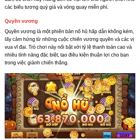
các biểu tượng quý giá và vòng quay miễn phí.
Quyền vương
Quyền vương là một phiên bản nổ hũ hấp dẫn không kém,
lấy cảm hứng từ những cuộc chiến vương quyền và các vị
vua vĩ đại. Trò chơi này nổi bật với tỷ lệ thanh toán cao và
nhiều tính năng đặc biệt, tạo điều kiện thuận lợi cho bạn
trong việc giành chiến thắng.