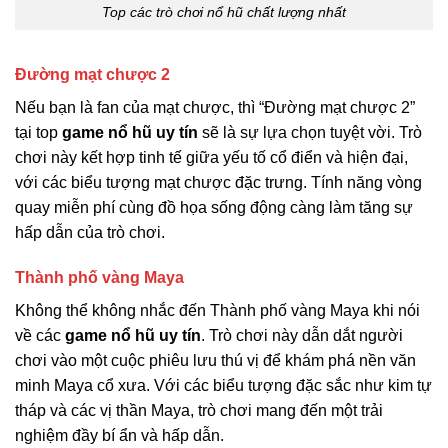
Top các trò chơi nổ hũ chất lượng nhất
Đường mạt chược 2
Nếu bạn là fan của mạt chược, thì “Đường mạt chược 2”
tại top
game nổ hũ uy tín
sẽ là sự lựa chọn tuyệt vời. Trò
chơi này kết hợp tinh tế giữa yếu tố cổ điển và hiện đại,
với các biểu tượng mạt chược đặc trưng. Tính năng vòng
quay miễn phí cùng đồ họa sống động càng làm tăng sự
hấp dẫn của trò chơi.
Thành phố vàng Maya
Không thể không nhắc đến Thành phố vàng Maya khi nói
về các
game nổ hũ uy tín
. Trò chơi này dẫn dắt người
chơi vào một cuộc phiêu lưu thú vị để khám phá nền văn
minh Maya cổ xưa. Với các biểu tượng đặc sắc như kim tự
tháp và các vị thần Maya, trò chơi mang đến một trải
nghiệm đầy bí ẩn và hấp dẫn.