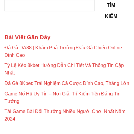
TÌM
KIẾM
Bài Viết Gần Đây
Đá Gà DA88 | Khám Phá Trường Đấu Gà Chiến Online
Đỉnh Cao
Tỷ Lệ Kèo 8kbet Hướng Dẫn Chi Tiết Và Thông Tin Cập
Nhật
Đá Gà 8Kbet: Trải Nghiệm Cá Cược Đỉnh Cao, Thắng Lớn
Game Nổ Hũ Uy Tín – Nơi Giải Trí Kiếm Tiền Đáng Tin
Tưởng
Tải Game Bài Đổi Thưởng Nhiều Người Chơi Nhất Năm
2024