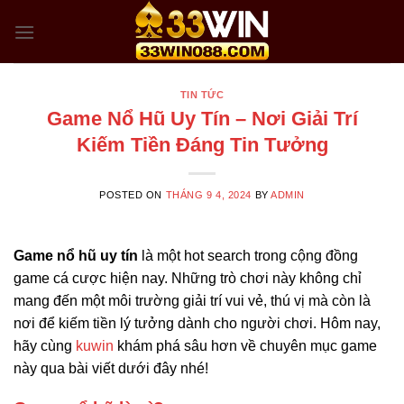
Skip
to
content
TIN TỨC
Game Nổ Hũ Uy Tín – Nơi Giải Trí
Kiếm Tiền Đáng Tin Tưởng
POSTED ON
THÁNG 9 4, 2024
BY
ADMIN
Game nổ hũ uy tín
là một hot search trong cộng đồng
game cá cược hiện nay. Những trò chơi này không chỉ
mang đến một môi trường giải trí vui vẻ, thú vị mà còn là
nơi để kiếm tiền lý tưởng dành cho người chơi. Hôm nay,
hãy cùng
kuwin
khám phá sâu hơn về chuyên mục game
này qua bài viết dưới đây nhé!