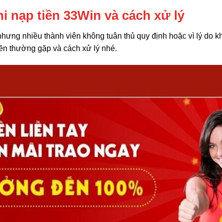
i nạp tiền 33Win và cách xử lý
hưng nhiều thành viên không tuân thủ quy định hoặc vì lý do k
iền thường gặp và cách xử lý nhé.