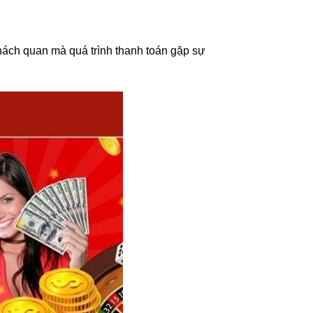
hách quan mà quá trình thanh toán gặp sự