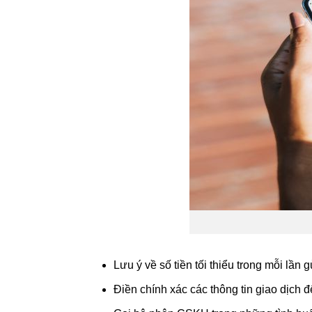
Lưu ý về số tiền tối thiểu trong mỗi lầ
Điền chính xác các thông tin giao dịch để