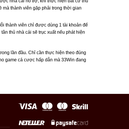
c nhà cái hỗ trợ, khi thực hiện bất cứ thủ
 mà thành viên gặp phải trong thời gian
Mỗi thành viên chỉ được dùng 1 tài khoản để
ân thủ nhà cái sẽ trục xuất nếu phát hiện
rong lần đầu. Chỉ cần thực hiện theo đúng
ng kho game cá cược hấp dẫn mà 33Win đang