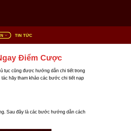
IN
TIN TỨC
 Ngay Điểm Cược
ủ tục cũng được hướng dẫn chi tiết trong
 tác hãy tham khảo các bước chi tiết nạp
óng. Sau đây là các bước hướng dẫn cách