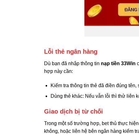
Lỗi thẻ ngân hàng
Dù bạn đã nhập thông tin
nạp tiền 33Win
hợp này cần:
Kiểm tra thông tin thẻ đã điền đúng tên,
Dùng thẻ khác: Nếu vẫn lỗi thì thử liên 
Giao dịch bị từ chối
Trong một số trường hợp, bet thủ thực hiện
không, hoặc liên hệ bên ngân hàng kiểm tra 