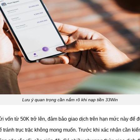
Lưu ý quan trọng cần nắm rõ khi nạp tiền 33Win
n gửi vốn từ 50K trở lên, đảm bảo giao dịch trên hạn mức này để
 tránh trục trặc không mong muốn. Trước khi xác nhận cần kiểm tr