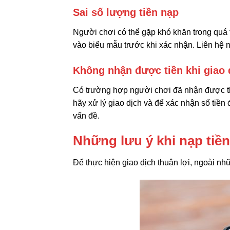
Sai số lượng tiền nạp
Người chơi có thể gặp khó khăn trong quá t
vào biểu mẫu trước khi xác nhận. Liên hệ n
Không nhận được tiền khi giao 
Có trường hợp người chơi đã nhận được 
hãy xử lý giao dịch và để xác nhận số tiền
vấn đề.
Những lưu ý khi nạp tiề
Để thực hiện giao dịch thuận lợi, ngoài nh