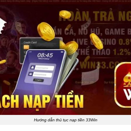
Hướng dẫn thủ tục nạp tiền 33Win